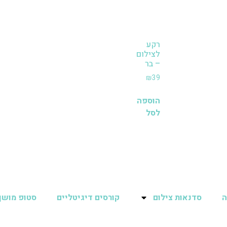
רקע
לצילום
– בר
₪
39
הוספה
לסל
ה
סדנאות צילום
קורסים דיגיטליים
סטופ מושן