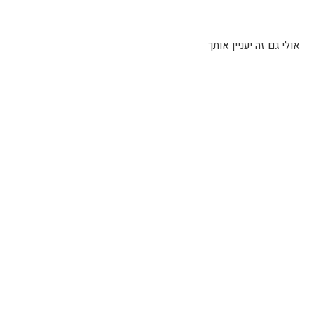
אולי גם זה יעניין אותך
קורס צילום בנייד למעצבות תכשיטים
לפרטים