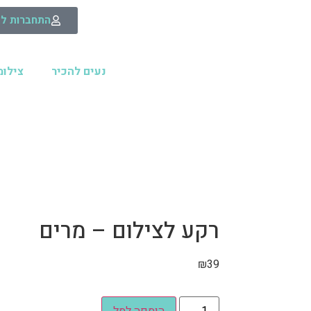
התחברות לא
נעים להכיר
צילומ
רקע לצילום – מרים
₪
39