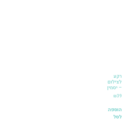
רקע
לצילום
– יסמין
₪
39
הוספה
לסל