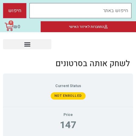
0
₪
0
התחברות לאיזור האישי
סדנאות צילום
צילומי תדמית ואוירה
חברות וארגונים
לשחק אותה בסרטונים
Current Status
NOT ENROLLED
Price
147