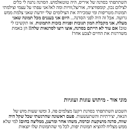
השתתפתי בסדנה של איריס, היה טוטאלמוש. הסדנה נתנה לי כלים
לצילום נכון, קומפוזיציה, אור/צל,זוויות ומה לא?אני עפתי על עצמי וצילמתי
תמונות מטריפות ומי שמכירה את הצילומים שלי יודעת שאני צלמת ממש
גרועה. אבל זה היה לפני הסדנה...
היום אני בעננים מכל תמונה שאני
מעלה, אני מקבלת המון תגובות ופניות בזכות התמונות
. אז תקשיבו לי
טוב!
אם עוד לא הייתם בסדנה, אוצו רוצו לסדנאות שלה!!
הן באמת
משדרגות את החיים לצבע אחר!
מוני אור - מיתוש עוגות ועוגיות
השבוע השתתפתי בסדנת רקע! מצלמים פה, 3 ומשו שעות מוש של
הנאה, יצירתיות והשתעשעות.
פעם ראשונה שהרגשתי שכל שקל היה
שווה, סדנה מושקעת וברמה, משהו אחר ומרענן, ממליצה בחום!
למי שלא
ממש מצליח להוציא תמונות יפות, לכל מי שהתמונות שלו יוצאות