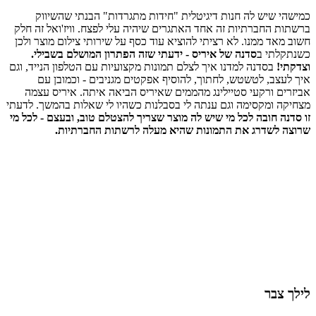
כמישהי שיש לה חנות דיגיטלית "חידות מתגרדות" הבנתי שהשיווק
ברשתות החברתיות זה אחד האתגרים שיהיה עלי לפצח. וויז'ואל זה חלק
חשוב מאד ממנו. לא רציתי להוציא עוד כסף על שירותי צילום מוצר ולכן
כשנתקלתי ב
סדנה של איריס - ידעתי שזה הפתרון המושלם בשבילי.
וצדקתי!
בסדנה למדנו איך לצלם תמונות מקצועיות עם הטלפון הנייד, וגם
איך לעצב, לטשטש, לחתוך, להוסיף אפקטים מגניבים - וכמובן עם
אביזרים ורקעי סטיילינג מהממים שאיריס הביאה איתה. איריס עצמה
מצחיקה ומקסימה וגם ענתה לי בסבלנות כשהיו לי שאלות בהמשך. לדעתי
זו סדנה חובה לכל מי שיש לה מוצר שצריך להצטלם טוב, ובעצם - לכל מי
שרוצה לשדרג את התמונות שהיא מעלה לרשתות החברתיות.
לילך צבר