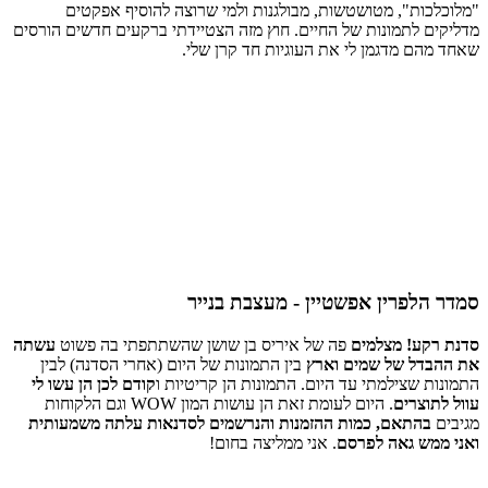
"מלוכלכות", מטושטשות, מבולגנות ולמי שרוצה להוסיף אפקטים
מדליקים לתמונות של החיים. חוץ מזה הצטיידתי ברקעים חדשים הורסים
שאחד מהם מדגמן לי את העוגיות חד קרן שלי.
סמדר הלפרין אפשטיין - מעצבת בנייר
סדנת רקע! מצלמים
פה של איריס בן שושן שהשתתפתי בה פשוט
עשתה
את ההבדל של שמים וארץ
בין התמונות של היום (אחרי הסדנה) לבין
התמונות שצילמתי עד היום. התמונות הן קריטיות ו
קודם לכן הן עשו לי
עוול לתוצרים
. היום לעומת זאת הן עושות המון WOW וגם הלקוחות
מגיבים
בהתאם, כמות ההזמנות והנרשמים לסדנאות עלתה משמעותית
ואני ממש גאה לפרסם
. אני ממליצה בחום!