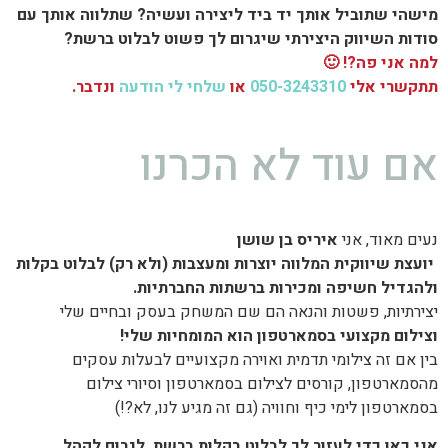
מישהי שתוביל אותך יד ביד ליצירה ועשיה? שתלווה אותך עם
סודות השיווק היצירתי שיגרום לך פשוט לבלוט ברשת?
למה אני פה?! 🙂
תתקשרי אלי
050-3243310
או
שלחי לי הודעה
ונדבר.
אם עוד לא הכרנו
נעים מאוד, אני
איריס בן שושן
יועצת שיווקית המלווה יוצרות ומעצבות (ולא רק) לבלוט בקלות
ולהגדיל חשיפה ומכירות ברשתות החברתיות.
יצירתיות, פשטות והנאה הם שם המשחק בעסק ובחיים שלי
וצילום מקצועי בסמארטפון הוא המומחיות שלי!
בין אם זה צילומי תדמית ואוירה מקצועיים לבעלות עסקים
מהסמארטפון, קורסים לצילום בסמארטפון וסיורי צילום
בסמארטפון לימי כיף וחוויה (גם זה מגיע לנו, לא?!)
אני כאן כדי לעזור לך לבלוט בקלות ברשת, לגרום לקהל