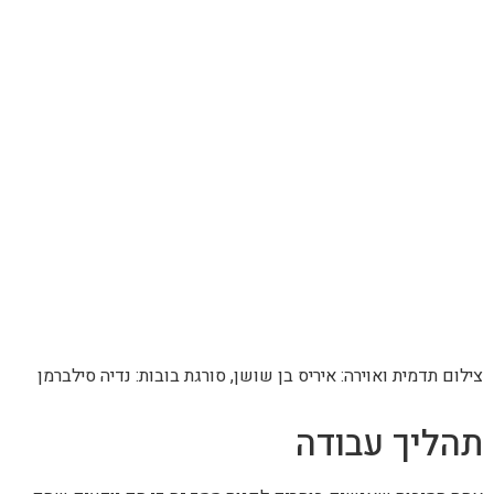
צילום תדמית ואוירה: איריס בן שושן, סורגת בובות: נדיה סילברמן
תהליך עבודה