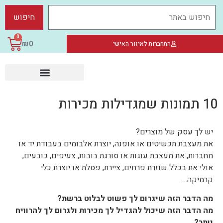
0
₪
0
התחברות לאיזור האישי
סדנאות צילום
צילומי תדמית ואוירה
חברות וארגונים
10 תמונות שמגדילות מכירות
יש לך עסק של מוצרים?
את מעצבת תכשיטים או אופנה, יוצרת אלבומים בעבודת יד או
מחברות, את מעצבת עוגות או סורגת בובות, צעיפים, כובעים,
אולי את בכלל שוזרת פרחים, ציירת, פסלת או יוצרת כלי
קרמיקה…
מה הדבר הזה שיגרום לך פשוט לבלוט ברשת?
מה הדבר הזה שיכול להגדיל לך מכירות ולגרום לך להרוויח
יותר?