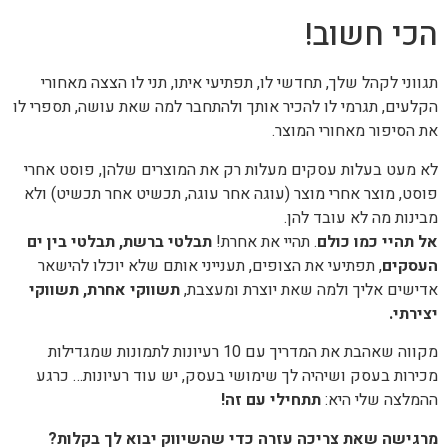
הכי חשוב!
תגווני לקהל שלך, תחדשי לו, תפתיעי איתו, תני לו הצצה מאחורי
הקלעים, תגרמי לו להכיר אותך ולהתחבר למה שאת עושה, תספרי לו
את הסיפור מאחורי המוצר.
לא מעט בעלות עסקים מעלות רק את המוצרים שלהן, פוסט אחרי
פוסט, מוצר אחרי מוצר (עוגה אחר עוגה, תכשיט אחר תכשיט) ולא
מבינות מה לא עובד להן.
אל תהיי כמו כולם
. תהיי את אחרת!
תבלטי ברשת, תבלטי בין ים
העסקים
, תפתיעי את הצופים, תענייני אותם שלא יוכלו להישאר
אדישים אליך ולמה שאת יוצרת ומעצבת,
תשווקי אחרת, תשווקי
יצירתי.
מקווה שאהבת את המדריך עם 10 רעיונות לתמונות שמגדילות
מכירות בעסק ושיהיה לך שימושי בעסק, יש עוד רעיונות… כרגע
ההמלצה שלי היא:
תתחילי עם זה!
מרגישה שאת צריכה עזרה כדי שהשיווק יבוא לך בקלות?