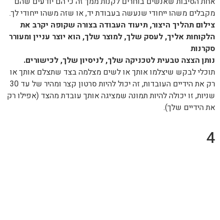
אחת הסיבות שאנשים בוחרים לקנות ממך זה כי הם יודעים שהם
מקבלים משהו ייחודי שנעשה בעבודת יד, או שזה משהו ייחודי לך.
צילום תהליך היצור, תיעוד העבודה בצורה שקופה יקרב את
הלקוחות אליך, לעסק שלך, למוצר שלך, הוא יוצר עניין ומעורר
סקרנות
נותן הצצה טבעית לטכניקה שלך, לניסיון שלך, לכישורים.
תוכלי לבקש שיצלמו אותך או לשים מצלמה בצד שתצלם אותך או
רק את הידיים העובדות, זה יכול להיות סרטון קצר ומהיר של עד 30
שניות, זו יכולה להיות תמונה שמציגה אותך עובדת מהצד (אפילו רק
את הידיים שלך).
4