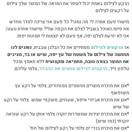
הרקע לצילום באמת יכול לשפר את המראה של המוצר שלך צילום
על רקעים לצילום
מישהי פעם אמרה לי: מה נסגר? כל פעם אני צריכה לסדר מחדש
את פינת האוכל בשביל לצלם את הקפה שלי? ומישהי אחרת טענה:
אני לא יודעת לצלם יפה, אף פעם לא יוצאות לי תמונות יפות.
אז
הרקעים לצילום
מסתירים את כל הבלגן שבבית,
נותנים לנו
תחושה של צילום על משטח של עץ יפה, שיש או בד, מציגים
את המוצר בצורה טובה, מחמיאה ומקצועית
ללא מאמץ ומכל
טלפון נייד,
הרקעים לצילום עושים את ההבדל
, צלמי עליהם.
*אם את מוכרת מוצרים מחומרים ממוחזרים, צלמי על רקע עץ
משופשף
*אם את מוכרת אביזרי איפור, שעונים, משקפי שמש צלמי על רקע
של שיש
*אם את מוכרת יצירות שמשדרות יוקרה צלמי אותן על רקע שנראה
יוקרתי (כמו שיש)
*אם את מוכרת בגדי ים צלמי על רקע לצילום של חול