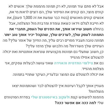
אבל לא סתם עוד תמונה, לא רק תמונה מהממת שלך. אנשים לא
קונים מוצר, הם קונים את הסיפור שלך, הם רוצים לראות מי את,
אנשים קונים מאנשים (בטח כבר שמעת את זה 1,000 פעם), את
לא חייבת לצלם וידאו כשאת עומדת ומדברת מול המצלמה, אבל
בהחלט
חשוב שיראו אותך, את הפנים של העסק, תחברי את
התמונה לעסק שלך, לערכים שלך, שהקהל יכיר אותך טוב יותר
.
תמונה טובה תעביר מסרים רבים עליך, מה החיוך של אומר עליך? מה
העיניים שלך משדרות? מה הלבוש שלך מרמז עליך?
כן, חשוב שתעלי גם תמונות מקצועיות שנראות אותנטיות ואת יכולה
להצטלם אפילו מהנייד
גם את
צילומי התדמית והאוירה
שאני עושה לבעלות עסקים, אני
מצלמת מהנייד.
את יכולה להצטלם עם המוצר ובלעדיו, העיקר שתהיי בתמונה.
מעניין אותך לקבל רעיונות איך להצטלם לבד ושהתמונות יצאו
מוצלחות?
מוזמנת לפשפש קצת
ולעקוב באינסטגרם שלי
בסדרת הסרטונים
שלי:
למה ככה אם אפשר ככה?