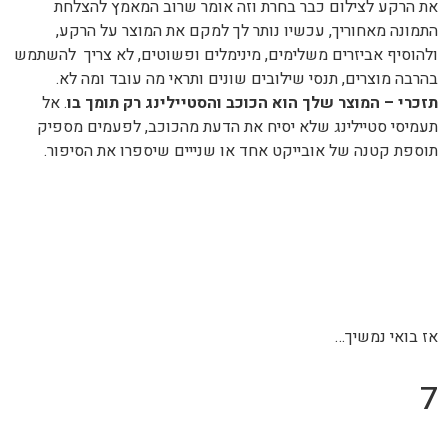
את הרקע לצילום כבר בחרת וזה אומר שרוב המאמץ להצלחת
התמונה מאחוריך, עכשיו נותר לך למקם את המוצר על הרקע,
ולהוסיף אביזרים משלימים, מינימלים ופשוטים, לא צריך להשתמש
בהרבה מוצרים, תנסי שילובים שונים ותראי מה עובד ומה לא.
תזכרי – המוצר שלך הוא הכוכב והסטיילינג רק תומך בו
. אל
תעמיסי סטיילינג שלא יסיח את הדעת מהכוכב, לפעמים מספיק
תוספת קטנה של אובייקט אחד או שנייים שיספרו את הסיפור.
אז בואי נמשיך…
7