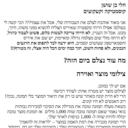
חלי בן שושן
קוסמטיקה וקעקועים
אני מאוד אוהבת לצלם את העבודות שלי, אבל את עצמי??? הכי קשה לי
בעולם! אפילו הייתי סקפטית שאיריס תצליח להוציא ממני משהו, חיוך,
מבט. אבל זה העניין,
לא הייתי צריכה לעשות כלום, פשוט לעבוד כרגיל
,
לא היתה מולי שום מצלמה גדולה ומאיימת, יש שם את איריס
והסמארטפון שעושים קסמים,
היא ידעה לבד לתפוס את הרגעים
הנכונים, ולא פחות חשוב, תוך כמה ימים הכל היה אצלי, זה מטורף!!!
מה עוד נצלם ביום הזה?
צילומי מוצר ואוירה
אם יש לך כמובן.
לצילום מוצר יש מטרה אחת: לעודד רכישה
הרי לא היית קונה מאתר שיש בו רק את תיאור המוצר בלי תמונה, נכון?!
רוב האנשים לא היו קונים.
כשאת מעלה תמונה טובה את מגדילה את הסיכוי למכירות גבוהות
בואי נאמר שאם תמונה טובה שווה 1,000 מילים אז תמונת מוצר טובה
יכולה להיות שווה ל- 1,000 כניסות לאתר שלך.
הרי תמונה מגבירה את רמת האמון במוצר – ‘לראות זה להאמין’
לתמונות המוצרים שלך / העיצובים שלך / היצירות שלך יש כח, במיוחד