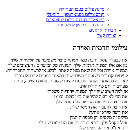
סדנת צילום בעכו העתיקה
קורס צילום בסמארטפון – דיגיטלי
יום צילום בסדנת צילום לעצמאיות
סדנת סטופ מושן למשפחות
חברות וארגונים
יצירת קשר
צילומי תדמית ואוירה
את כבעלת עסק יודעת כמה
תמונה טובה משפיעה על הלקוחות שלך
בין אם אלו תמונות תדמית שלך, תמונות של המוצרים / העיצובים שלך
תמונות אוירה וכל מה שאת מעלה לאתר, לבלוג או לרשתות החברתיות.
לעיתים קרובות כשאנחנו משתמשות במאגר תמונות קיים או גנריות
לא רואים אותנו, אנחנו הופכות להיות שקופות, פחות חשיפה, פחות
מעורבות, וגם פחות לקוחות.
אז למה חשוב שיהיו לך תמונות ייחודיות משלך?
את הרי לא רוצה להיראות כמו כולם, נכון?!
את רוצה לספר את הסיפור של העסק שלך
את רוצה להעביר את המסר שלך.
את רוצה שיראו אותך!
מילים זה מקסים והן מספרות המון
אבל הקהל שלך יקרא קודם כל את התמונות שתעלי
ורק אח”כ את הפוסטים שלך