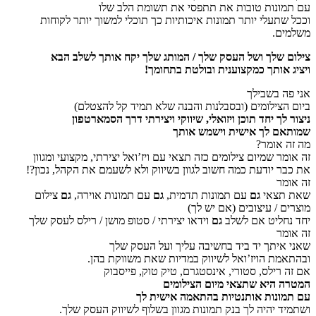
עם תמונות טובות את תתפסי את תשומת הלב שלו
וככל שתעלי יותר תמונות איכותיות כך תוכלי למשוך יותר לקוחות
משלמים.
צילום שלך ושל העסק שלך / המותג שלך יקח אותך לשלב הבא
ויציג אותך כמקצוענית ובולטת בתחומך!
אני פה בשבילך
ביום הצילומים (ובסבלנות והבנה שלא תמיד קל להצטלם)
ניצור לך יחד תוכן ויזואלי, שיווקי ויצירתי דרך הסמארטפון
שמותאם לך אישית וישמש אותך
מה זה אומר?
זה אומר שמיום צילומים כזה תצאי עם ויז’ואל יצירתי, מקצועי ומגוון
את כבר יודעת כמה חשוב לגוון בשיווק ולא לשעמם את הקהל, נכון?!
זה אומר
שאת תצאי
גם
עם תמונות תדמית,
גם
עם תמונות אוירה,
גם
צילום
מוצרים / עיצובים (אם יש לך)
יחד נחליט אם לשלב
גם
וידאו יצירתי / סטופ מושן / רילס לעסק שלך
זה אומר
שאני איתך יד ביד בחשיבה עליך ועל העסק שלך
ובהתאמת הויז’ואל לשיווק במדיות שאת משווקת בהן.
אם זה רילס, סטורי, אינסטגרם, טיק טוק, פייסבוק
המטרה היא שתצאי מיום הצילומים
עם תמונות אותנטיות בהתאמה אישית לך
ושתמיד יהיה לך בנק תמונות מגוון בשלוף לשיווק העסק שלך.